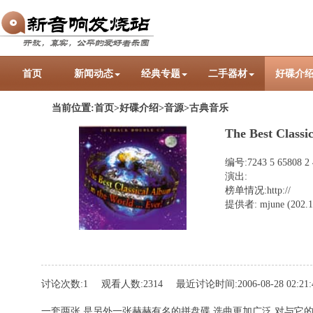
首页
新闻动态
经典专题
二手器材
好碟介
当前位置:
首页>好碟介绍>
音源
>
古典音乐
The Best Classi
编号:7243 5 65808 2 
演出:
榜单情况:http://
提供者: mjune (202.10
讨论次数:
1
观看人数:
2314
最近讨论时间:
2006-08-28 02:21:
一套两张,是另外一张赫赫有名的拼盘碟,选曲更加广泛.对与它的H