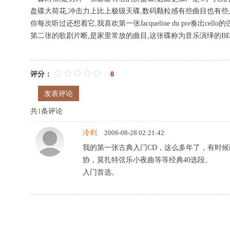
盘碟大荷花,冲击力上比上极级天碟,数码颗粒感有些曲目也有些
你每次听过还想着它,我喜欢第一张Jacqueline du pre奏出cel
第二张的歌剧片断,是家里常放的曲目,这张碟称为音乐演绎的BES
评分：
0
发表评论
共
1
条评论
冷剑
2006-08-28 02:21:42
我的第一张古典入门CD，这么多年了，有时
协，莫扎特弦乐小夜曲等等经典40选段。
入门首选。